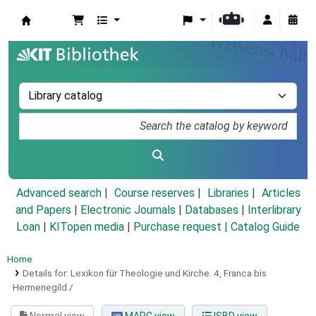
Koha online
Advanced search
Course reserves
Libraries
Articles
and Papers
|
Electronic Journals
|
Databases
|
Interlibrary
Loan
|
KITopen media
|
Purchase request |
Catalog Guide
Home
Details for:
Lexikon für Theologie und Kirche.
4,
Franca bis
Hermenegild /