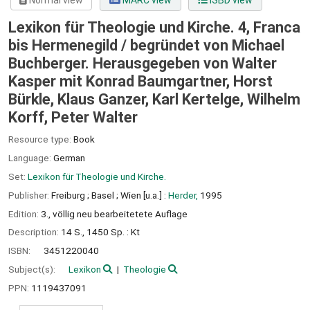
Normal view
MARC view
ISBD view
Lexikon für Theologie und Kirche. 4, Franca
bis Hermenegild /
begründet von Michael
Buchberger. Herausgegeben von Walter
Kasper mit Konrad Baumgartner, Horst
Bürkle, Klaus Ganzer, Karl Kertelge, Wilhelm
Korff, Peter Walter
Resource type:
Book
Language:
German
Set:
Lexikon für Theologie und Kirche.
Publisher:
Freiburg ;
Basel ;
Wien [u.a.] :
Herder,
1995
Edition:
3., völlig neu bearbeitetete Auflage
Description:
14 S., 1450 Sp. : Kt
ISBN:
3451220040
Subject(s):
Lexikon
Theologie
PPN:
1119437091