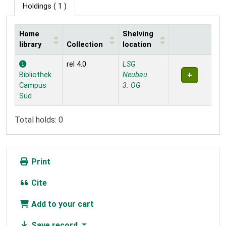
Holdings
( 1 )
Home
Shelving
library
Collection
location
Holdings
rel 4.0
LSG
Bibliothek
Neubau
Campus
3. OG
Süd
Total holds: 0
Print
Cite
Add to your cart
Save record