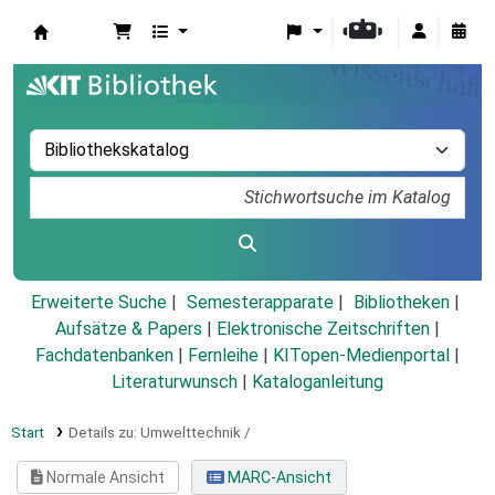
Koha
Erweiterte Suche
Semesterapparate
Bibliotheken
Aufsätze & Papers
|
Elektronische Zeitschriften
|
Fachdatenbanken
|
Fernleihe
|
KITopen-Medienportal
|
Literaturwunsch
|
Kataloganleitung
Start
Details zu:
Umwelttechnik /
Normale Ansicht
MARC-Ansicht