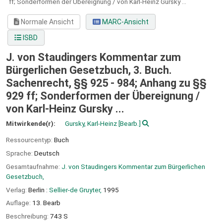
ff; Sonderformen der Übereignung / von Karl-Heinz Gursky ...
Normale Ansicht
MARC-Ansicht
ISBD
J. von Staudingers Kommentar zum
Bürgerlichen Gesetzbuch, 3. Buch.
Sachenrecht, §§ 925 - 984; Anhang zu §§
929 ff; Sonderformen der Übereignung /
von Karl-Heinz Gursky ...
Mitwirkende(r):
Gursky, Karl-Heinz
[Bearb.]
Ressourcentyp:
Buch
Sprache:
Deutsch
Gesamtaufnahme:
J. von Staudingers Kommentar zum Bürgerlichen
Gesetzbuch,
Verlag:
Berlin :
Sellier-de Gruyter,
1995
Auflage:
13. Bearb
Beschreibung:
743 S