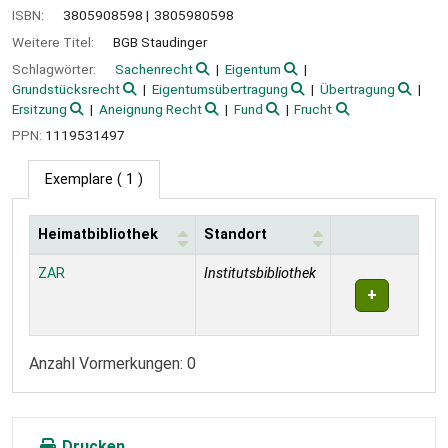
ISBN:
3805908598
3805980598
Weitere Titel:
BGB Staudinger
Schlagwörter:
Sachenrecht
Eigentum
Grundstücksrecht
Eigentumsübertragung
Übertragung
Ersitzung
Aneignung Recht
Fund
Frucht
PPN:
1119531497
Exemplare
( 1 )
Heimatbibliothek
Standort
Exemplare
ZAR
Institutsbibliothek
Anzahl Vormerkungen: 0
Drucken