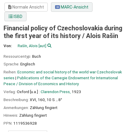
Normale Ansicht
MARC-Ansicht
ISBD
Financial policy of Czechoslovakia during
the first year of its history /
Alois Rašin
Von:
Rašín, Alois
[aut]
Ressourcentyp:
Buch
Sprache:
Englisch
Reihen:
Economic and social history of the world war Czechoslovak
series
|
Publications of the Carnegie Endowment for International
Peace / Division of Economics and History
Verlag:
Oxford [u.a.] :
Clarendon Press,
1923
Beschreibung:
XVI, 160, 10 S. ; 8°
Anmerkungen:
Zählung fingiert
Hinweis:
Zählung fingiert
PPN:
1119536928