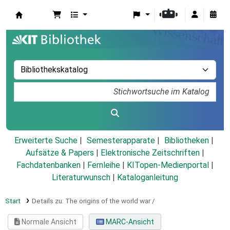
Koha
Erweiterte Suche
Semesterapparate
Bibliotheken
Aufsätze & Papers
|
Elektronische Zeitschriften
|
Fachdatenbanken
|
Fernleihe
|
KITopen-Medienportal
|
Literaturwunsch
|
Kataloganleitung
Start
Details zu:
The origins of the world war /
Normale Ansicht
MARC-Ansicht