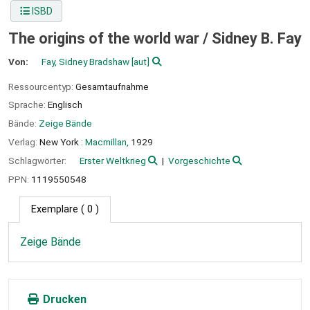
ISBD
The origins of the world war /
Sidney B. Fay
Von:
Fay, Sidney Bradshaw
[aut]
Ressourcentyp:
Gesamtaufnahme
Sprache:
Englisch
Bände:
Zeige Bände
Verlag:
New York :
Macmillan,
1929
Schlagwörter:
Erster Weltkrieg
Vorgeschichte
PPN:
1119550548
Exemplare
( 0 )
Zeige Bände
Drucken