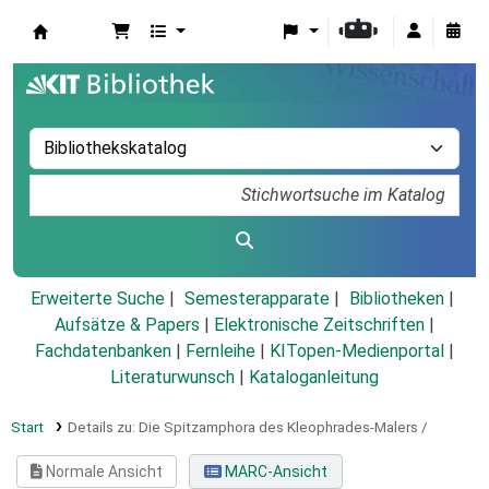
Koha
Erweiterte Suche
Semesterapparate
Bibliotheken
Aufsätze & Papers
|
Elektronische Zeitschriften
|
Fachdatenbanken
|
Fernleihe
|
KITopen-Medienportal
|
Literaturwunsch
|
Kataloganleitung
Start
Details zu:
Die Spitzamphora des Kleophrades-Malers /
Normale Ansicht
MARC-Ansicht