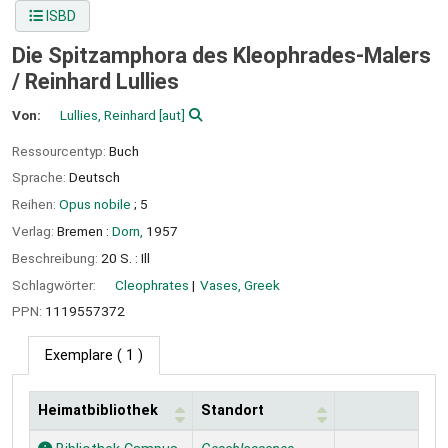
ISBD
Die Spitzamphora des Kleophrades-Malers
/
Reinhard Lullies
Von:
Lullies, Reinhard
[aut]
Ressourcentyp:
Buch
Sprache:
Deutsch
Reihen:
Opus nobile
; 5
Verlag:
Bremen :
Dorn,
1957
Beschreibung:
20 S. : Ill
Schlagwörter:
Cleophrates
Vases, Greek
PPN:
1119557372
Exemplare
( 1 )
Heimatbibliothek
Standort
Exemplare