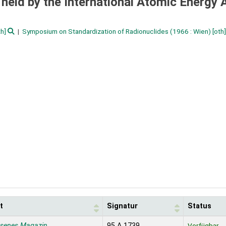
/
held by the International Atomic Energy
h]
Symposium on Standardization of Radionuclides
(1966 : Wien)
[oth]
t
Signatur
Status
ssenes Magazin
95 A 1739
Verfügbar