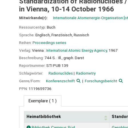
Standardization of Radionuclides 
in Vienna, 10-14 October 1966
Mitwirkende(r):
Internationale Atomenergie-Organisation
[ot
Ressourcentyp:
Buch
Sprache:
Englisch
,
Französisch
,
Russisch
Reihen:
Proceedings series
Verlag:
Vienna :
International Atomic Energy Agency,
1967
Beschreibung:
744 S. : Ill., graph. Darst
Reportnummer:
STI PUB 139
Schlagwörter:
Radionuclides
Radiometry
Genre/Form:
Konferenzschrift
Forschungsbericht
PPN:
1119659736
Exemplare
( 1 )
Heimatbibliothek
Standor
Exemplare
Bibliothek Campus Süd
Geschlo