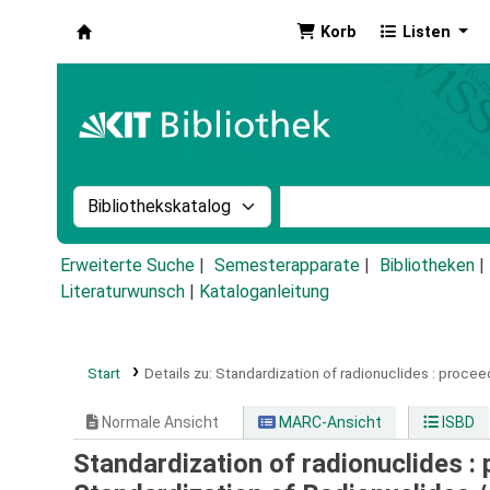
Korb
Listen
Koha
Suche im Katalog nach:
Stichwortsuche im Ka
Erweiterte Suche
Semesterapparate
Bibliotheken
Literaturwunsch
|
Kataloganleitung
Start
Details zu:
Standardization of radionuclides :
proceed
Normale Ansicht
MARC-Ansicht
ISBD
Standardization of radionuclides 