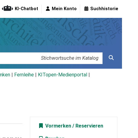
KI-Chatbot
Mein Konto
Suchhistorie
nken
|
Fernleihe
|
KITopen-Medienportal
|
Vormerken