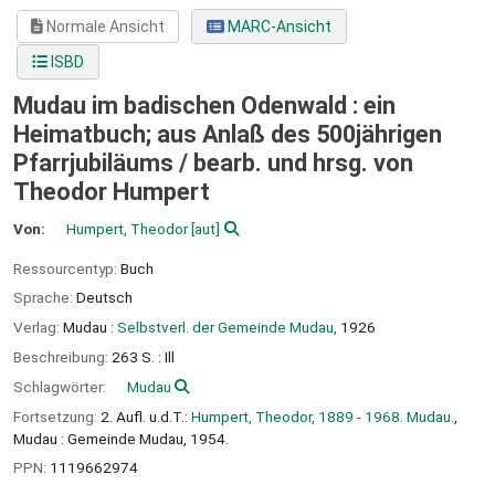
Normale Ansicht
MARC-Ansicht
ISBD
Mudau im badischen Odenwald : ein
Heimatbuch; aus Anlaß des 500jährigen
Pfarrjubiläums /
bearb. und hrsg. von
Theodor Humpert
Von:
Humpert, Theodor
[aut]
Ressourcentyp:
Buch
Sprache:
Deutsch
Verlag:
Mudau :
Selbstverl. der Gemeinde Mudau,
1926
Beschreibung:
263 S. : Ill
Schlagwörter:
Mudau
Fortsetzung:
2. Aufl. u.d.T.:
Humpert, Theodor, 1889 - 1968. Mudau.
,
Mudau : Gemeinde Mudau, 1954.
PPN:
1119662974