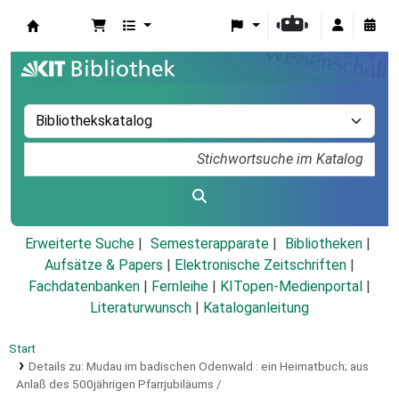
Koha
Erweiterte Suche
Semesterapparate
Bibliotheken
Aufsätze & Papers
|
Elektronische Zeitschriften
|
Fachdatenbanken
|
Fernleihe
|
KITopen-Medienportal
|
Literaturwunsch
|
Kataloganleitung
Start
Details zu:
Mudau im badischen Odenwald :
ein Heimatbuch; aus
Anlaß des 500jährigen Pfarrjubiläums /