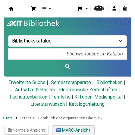
Koha
Erweiterte Suche
Semesterapparate
Bibliotheken
Aufsätze & Papers
|
Elektronische Zeitschriften
|
Fachdatenbanken
|
Fernleihe
|
KITopen-Medienportal
|
Literaturwunsch
|
Kataloganleitung
Start
Details zu:
Lehrbuch der organischen Chemie /
Normale Ansicht
MARC-Ansicht