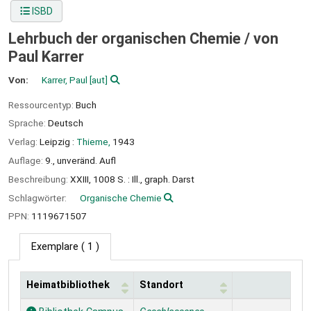
ISBD
Lehrbuch der organischen Chemie /
von
Paul Karrer
Von:
Karrer, Paul
[aut]
Ressourcentyp:
Buch
Sprache:
Deutsch
Verlag:
Leipzig :
Thieme,
1943
Auflage:
9., unveränd. Aufl
Beschreibung:
XXIII, 1008 S. : Ill., graph. Darst
Schlagwörter:
Organische Chemie
PPN:
1119671507
Exemplare
( 1 )
Heimatbibliothek
Standort
Exemplare