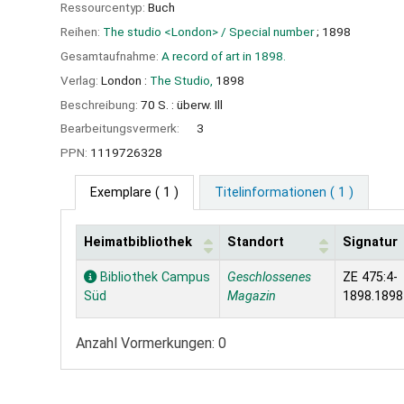
Ressourcentyp:
Buch
Reihen:
The studio <London> / Special number
; 1898
Gesamtaufnahme:
A record of art in 1898.
Verlag:
London :
The Studio,
1898
Beschreibung:
70 S. : überw. Ill
Bearbeitungsvermerk:
3
PPN:
1119726328
Exemplare
( 1 )
Titelinformationen ( 1 )
Heimatbibliothek
Standort
Signatur
Exemplare
Bibliothek Campus
Geschlossenes
ZE 475:4-
Süd
Magazin
1898.1898
Anzahl Vormerkungen: 0