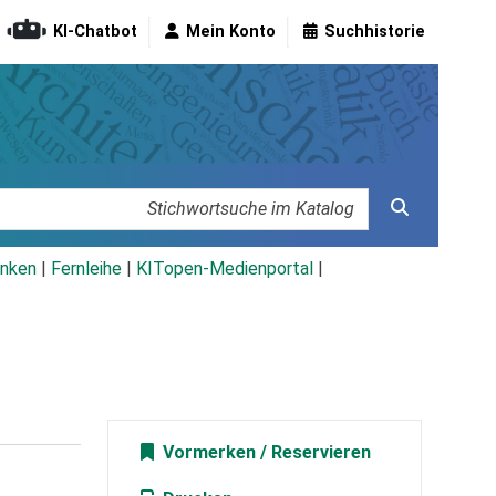
KI-Chatbot
Mein Konto
Suchhistorie
nken
|
Fernleihe
|
KITopen-Medienportal
|
Vormerken