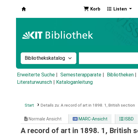
Korb
Listen
Koha
Suche im Katalog nach:
Stichwortsuche im Ka
Erweiterte Suche
Semesterapparate
Bibliotheken
Literaturwunsch
|
Kataloganleitung
Start
Details zu:
A record of art in 1898.
1,
British section
Normale Ansicht
MARC-Ansicht
ISBD
A record of art in 1898. 1, British 