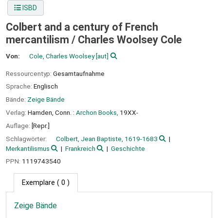
ISBD
Colbert and a century of French
mercantilism /
Charles Woolsey Cole
Von:
Cole, Charles Woolsey
[aut]
Ressourcentyp:
Gesamtaufnahme
Sprache:
Englisch
Bände:
Zeige Bände
Verlag:
Hamden, Conn. :
Archon Books,
19XX-
Auflage:
[Repr.]
Schlagwörter:
Colbert, Jean Baptiste, 1619-1683
Merkantilismus
Frankreich
Geschichte
PPN:
1119743540
Exemplare
( 0 )
Zeige Bände