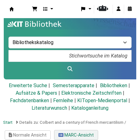
Koha
Erweiterte Suche
Semesterapparate
Bibliotheken
Aufsätze & Papers
|
Elektronische Zeitschriften
|
Fachdatenbanken
|
Fernleihe
|
KITopen-Medienportal
|
Literaturwunsch
|
Kataloganleitung
Start
Details zu:
Colbert and a century of French mercantilism /
Normale Ansicht
MARC-Ansicht