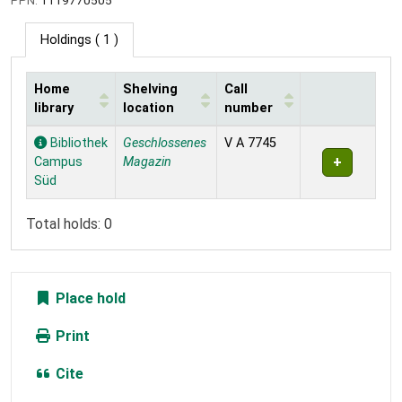
PPN:
1119770505
Holdings
( 1 )
Home
Shelving
Call
library
location
number
Holdings
Bibliothek
Geschlossenes
V A 7745
Campus
Magazin
Süd
Total holds: 0
Place hold
Print
Cite