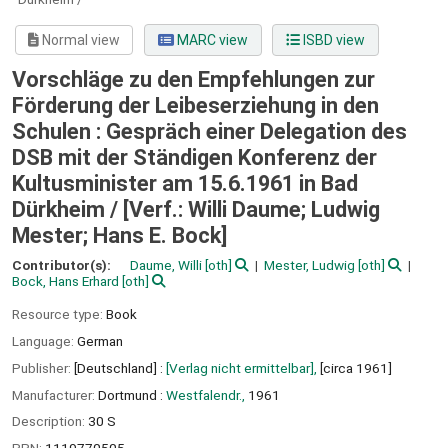
Normal view
MARC view
ISBD view
Vorschläge zu den Empfehlungen zur
Förderung der Leibeserziehung in den
Schulen : Gespräch einer Delegation des
DSB mit der Ständigen Konferenz der
Kultusminister am 15.6.1961 in Bad
Dürkheim /
[Verf.: Willi Daume; Ludwig
Mester; Hans E. Bock]
Contributor(s):
Daume, Willi
[oth]
Mester, Ludwig
[oth]
Bock, Hans Erhard
[oth]
Resource type:
Book
Language:
German
Publisher:
[Deutschland] :
[Verlag nicht ermittelbar],
[circa 1961]
Manufacturer:
Dortmund :
Westfalendr.,
1961
Description:
30 S