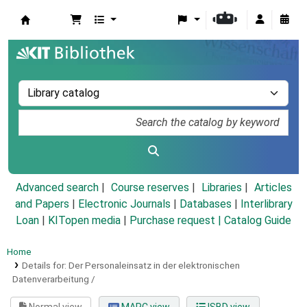
Koha online
Advanced search
Course reserves
Libraries
Articles
and Papers
|
Electronic Journals
|
Databases
|
Interlibrary
Loan
|
KITopen media
|
Purchase request |
Catalog Guide
Home
Details for:
Der Personaleinsatz in der elektronischen
Datenverarbeitung /