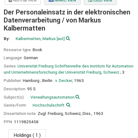
Normal view
MARC view
ISBD view
Der Personaleinsatz in der elektronischen
Datenverarbeitung /
von Markus
Kalbermatten
By:
Kalbermatten, Markus
[aut]
Resource type:
Book
Language:
German
Series:
Universität Freiburg Schriftenreihe des Instituts für Automation
und Unternehmensforschung der Universität Freiburg, Schweiz
; 3
Publisher:
Hamburg ;
Berlin :
v. Decker,
1963
Description:
95 S
Subject(s):
Verwaltungsautomation
Genre/Form:
Hochschulschrift
Dissertation note:
Zugl. Freiburg, Schweiz, Diss., 1963
PPN:
1119825458
Holdings
( 1 )