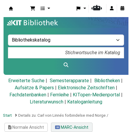
Koha
Erweiterte Suche
Semesterapparate
Bibliotheken
Aufsätze & Papers
|
Elektronische Zeitschriften
|
Fachdatenbanken
|
Fernleihe
|
KITopen-Medienportal
|
Literaturwunsch
|
Kataloganleitung
Start
Details zu:
Carl von Linnés forbindelse med Norge /
Normale Ansicht
MARC-Ansicht