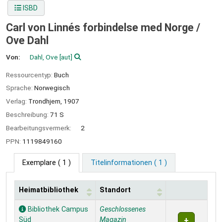
ISBD
Carl von Linnés forbindelse med Norge /
Ove Dahl
Von:
Dahl, Ove
[aut]
Ressourcentyp:
Buch
Sprache:
Norwegisch
Verlag:
Trondhjem,
1907
Beschreibung:
71 S
Bearbeitungsvermerk:
2
PPN:
1119849160
Exemplare
( 1 )
Titelinformationen ( 1 )
Heimatbibliothek
Standort
Exemplare
Bibliothek Campus
Geschlossenes
Süd
Magazin