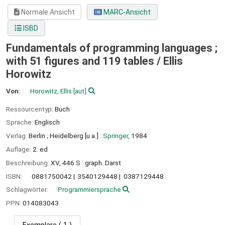
Normale Ansicht
MARC-Ansicht
ISBD
Fundamentals of programming languages ;
with 51 figures and 119 tables /
Ellis
Horowitz
Von:
Horowitz, Ellis
[aut]
Ressourcentyp:
Buch
Sprache:
Englisch
Verlag:
Berlin ;
Heidelberg [u.a.] :
Springer,
1984
Auflage:
2. ed
Beschreibung:
XV, 446 S : graph. Darst
ISBN:
0881750042
3540129448
0387129448
Schlagwörter:
Programmiersprache
PPN:
014083043