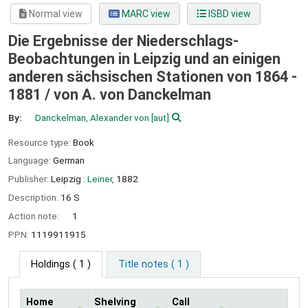
Normal view
MARC view
ISBD view
Die Ergebnisse der Niederschlags-
Beobachtungen in Leipzig und an einigen
anderen sächsischen Stationen von 1864 -
1881 /
von A. von Danckelman
By:
Danckelman, Alexander von
[aut]
Resource type:
Book
Language:
German
Publisher:
Leipzig :
Leiner,
1882
Description:
16 S
Action note:
1
PPN:
1119911915
Holdings
( 1 )
Title notes ( 1 )
Home
Shelving
Call