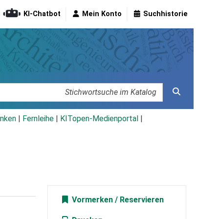
KI-Chatbot
Mein Konto
Suchhistorie
nken
|
Fernleihe
|
KITopen-Medienportal
|
Vormerken