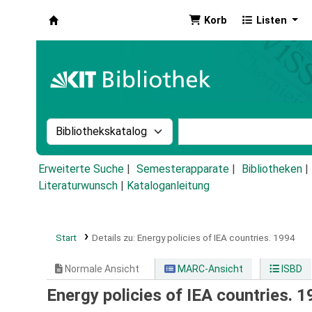
Korb
Listen
Koha
Suche im Katalog nach:
Stichwortsuche im Ka
Erweiterte Suche
Semesterapparate
Bibliotheken
Literaturwunsch
|
Kataloganleitung
Start
Details zu:
Energy policies of IEA countries.
1994
Normale Ansicht
MARC-Ansicht
ISBD
Energy policies of IEA countries. 