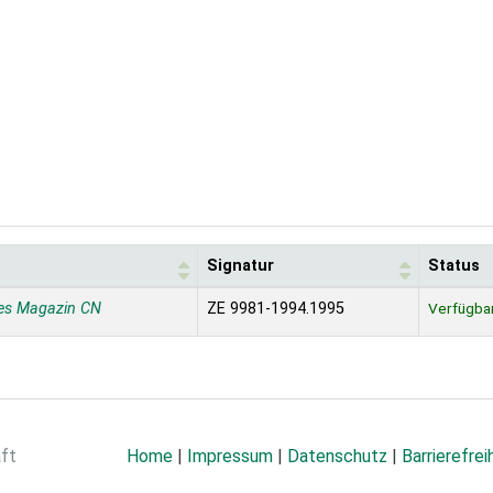
Signatur
Status
es Magazin CN
ZE 9981-1994.1995
Verfügba
aft
Home
|
Impressum
|
Datenschutz
|
Barrierefrei