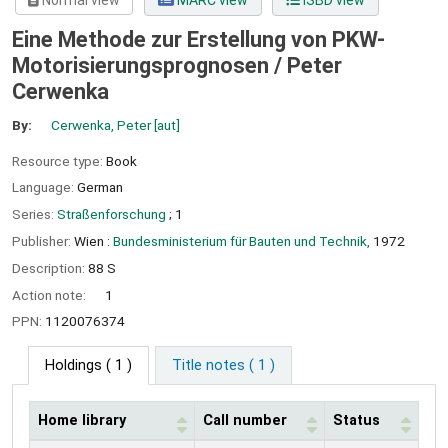
Normal view
MARC view
ISBD view
Eine Methode zur Erstellung von PKW-
Motorisierungsprognosen /
Peter
Cerwenka
By:
Cerwenka, Peter
[aut]
Resource type:
Book
Language:
German
Series:
Straßenforschung
; 1
Publisher:
Wien :
Bundesministerium für Bauten und Technik,
1972
Description:
88 S
Action note:
1
PPN:
1120076374
Holdings
( 1 )
Title notes ( 1 )
Home library
Call number
Status