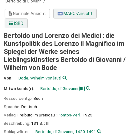
Bertoldo di Giovanni /
Normale Ansicht
MARC-Ansicht
ISBD
Bertoldo und Lorenzo dei Medici : die
Kunstpolitik des Lorenzo il Magnifico im
Spiegel der Werke seines
Lieblingskünstlers Bertoldo di Giovanni /
Wilhelm von Bode
Von:
Bode, Wilhelm von
[aut]
Mitwirkende(r):
Bertoldo, di Giovanni
[Ill.]
Ressourcentyp:
Buch
Sprache:
Deutsch
Verlag:
Freiburg im Breisgau :
Pontos-Verl.,
1925
Beschreibung:
131 S. : Ill
Schlagwörter:
Bertoldo, di Giovanni, 1420-1491