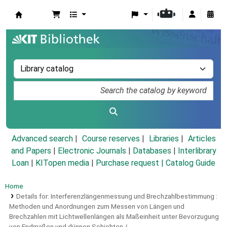
Koha online
Advanced search
Course reserves
Libraries
Articles
and Papers
|
Electronic Journals
|
Databases
|
Interlibrary
Loan
|
KITopen media
|
Purchase request |
Catalog Guide
Home
Details for:
Interferenzlängenmessung und Brechzahlbestimmung :
Methoden und Anordnungen zum Messen von Längen und
Brechzahlen mit Lichtwellenlängen als Maßeinheit unter Bevorzugung
von Endmaßen und dünnen Schichten /