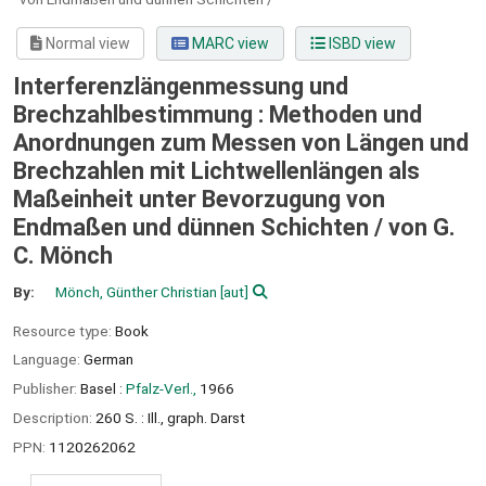
Normal view
MARC view
ISBD view
Interferenzlängenmessung und
Brechzahlbestimmung : Methoden und
Anordnungen zum Messen von Längen und
Brechzahlen mit Lichtwellenlängen als
Maßeinheit unter Bevorzugung von
Endmaßen und dünnen Schichten /
von G.
C. Mönch
By:
Mönch, Günther Christian
[aut]
Resource type:
Book
Language:
German
Publisher:
Basel :
Pfalz-Verl.,
1966
Description:
260 S. : Ill., graph. Darst
PPN:
1120262062