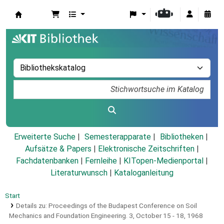
Koha
Erweiterte Suche
Semesterapparate
Bibliotheken
Aufsätze & Papers
|
Elektronische Zeitschriften
|
Fachdatenbanken
|
Fernleihe
|
KITopen-Medienportal
|
Literaturwunsch
|
Kataloganleitung
Start
Details zu:
Proceedings of the Budapest Conference on Soil
Mechanics and Foundation Engineering.
3,
October 15 - 18, 1968