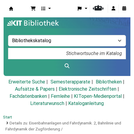
Koha
Erweiterte Suche
Semesterapparate
Bibliotheken
Aufsätze & Papers
|
Elektronische Zeitschriften
|
Fachdatenbanken
|
Fernleihe
|
KITopen-Medienportal
|
Literaturwunsch
|
Kataloganleitung
Start
Details zu:
Eisenbahnanlagen und Fahrdynamik.
2,
Bahnlinie und
Fahrdynamik der Zugförderung /