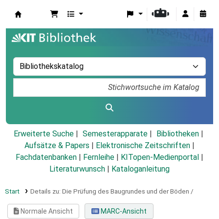
Koha
Erweiterte Suche
Semesterapparate
Bibliotheken
Aufsätze & Papers
|
Elektronische Zeitschriften
|
Fachdatenbanken
|
Fernleihe
|
KITopen-Medienportal
|
Literaturwunsch
|
Kataloganleitung
Start
Details zu:
Die Prüfung des Baugrundes und der Böden /
Normale Ansicht
MARC-Ansicht