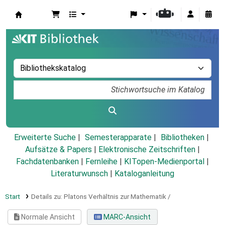
Koha
Erweiterte Suche
Semesterapparate
Bibliotheken
Aufsätze & Papers
|
Elektronische Zeitschriften
|
Fachdatenbanken
|
Fernleihe
|
KITopen-Medienportal
|
Literaturwunsch
|
Kataloganleitung
Start
Details zu:
Platons Verhältnis zur Mathematik /
Normale Ansicht
MARC-Ansicht