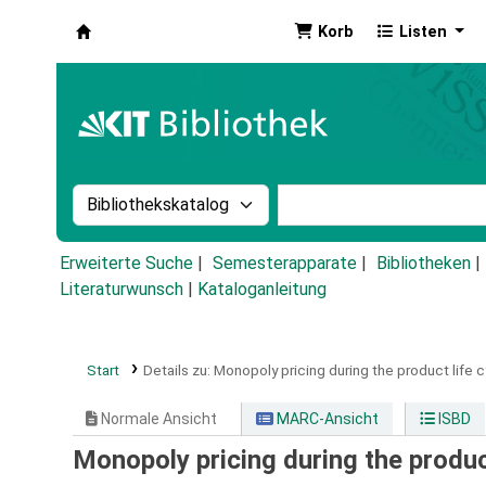
Korb
Listen
Koha
Suche im Katalog nach:
Stichwortsuche im Ka
Erweiterte Suche
Semesterapparate
Bibliotheken
Literaturwunsch
|
Kataloganleitung
Start
Details zu:
Monopoly pricing during the product life c
Normale Ansicht
MARC-Ansicht
ISBD
Monopoly pricing during the product