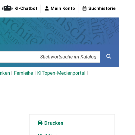
KI-Chatbot
Mein Konto
Suchhistorie
nken
|
Fernleihe
|
KITopen-Medienportal
|
Drucken