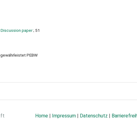
h Discussion paper
; 51
g gewährleistet PEBW
aft
Home
|
Impressum
|
Datenschutz
|
Barrierefrei