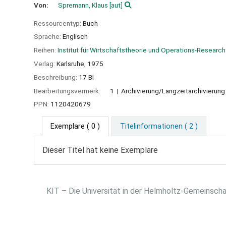
Von:
Spremann, Klaus
[aut]
Ressourcentyp:
Buch
Sprache:
Englisch
Reihen:
Institut für Wirtschaftstheorie und Operations-Researc
Verlag:
Karlsruhe,
1975
Beschreibung:
17 Bl
Bearbeitungsvermerk:
1
Archivierung/Langzeitarchivierun
PPN:
1120420679
Exemplare
( 0 )
Titelinformationen ( 2 )
Dieser Titel hat keine Exemplare
KIT – Die Universität in der Helmholtz-Gemeinsch