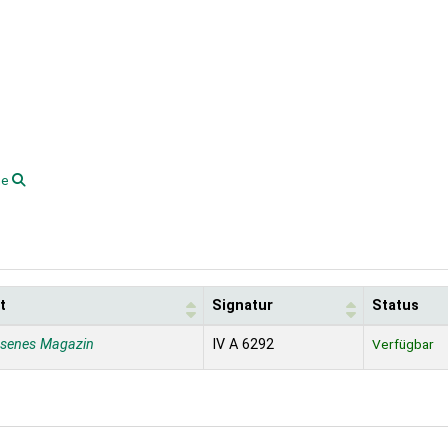
he
t
Signatur
Status
ssenes Magazin
IV A 6292
Verfügbar