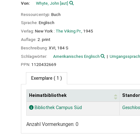
Von:
Whyte, John
[aut]
Ressourcentyp:
Buch
Sprache:
Englisch
Verlag:
New York :
The Viking Pr.,
1945
Auflage:
2. print
Beschreibung:
XVI, 184 S
Schlagwörter:
Amerikanisches Englisch
Umgangssprac
PPN:
1120432669
Exemplare
( 1 )
Heimatbibliothek
Standor
Exemplare
Bibliothek Campus Süd
Geschlo
Anzahl Vormerkungen: 0