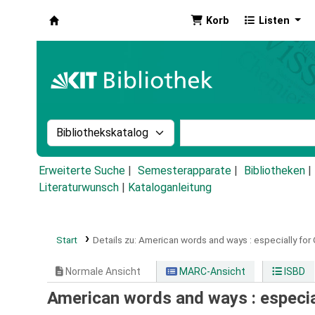
Korb
Listen
Koha
Suche im Katalog nach:
Stichwortsuche im Ka
Erweiterte Suche
Semesterapparate
Bibliotheken
Literaturwunsch
|
Kataloganleitung
Start
Details zu:
American words and ways :
especially fo
Normale Ansicht
MARC-Ansicht
ISBD
American words and ways : especi