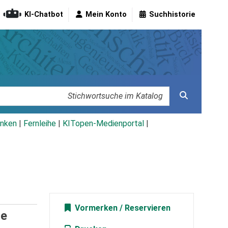
KI-Chatbot
Mein Konto
Suchhistorie
nken
|
Fernleihe
|
KITopen-Medienportal
|
Vormerken
te