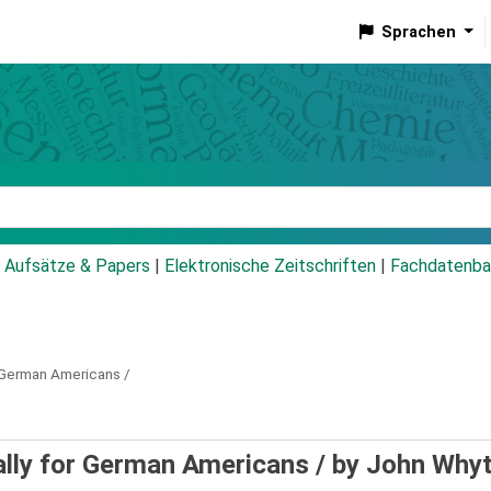
Sprachen
talog
Aufsätze & Papers
|
Elektronische Zeitschriften
|
Fachdatenba
r German Americans /
ally for German Americans /
by John Why