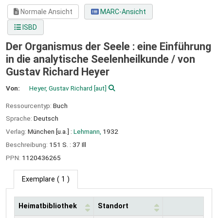
Normale Ansicht
MARC-Ansicht
ISBD
Der Organismus der Seele : eine Einführung
in die analytische Seelenheilkunde /
von
Gustav Richard Heyer
Von:
Heyer, Gustav Richard
[aut]
Ressourcentyp:
Buch
Sprache:
Deutsch
Verlag:
München [u.a.] :
Lehmann,
1932
Beschreibung:
151 S. : 37 Ill
PPN:
1120436265
Exemplare
( 1 )
Heimatbibliothek
Standort