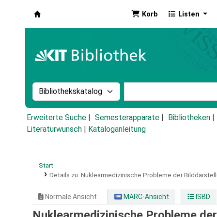
Korb
Listen
Koha
Suche im Katalog nach:
Stichwortsuche im Ka
Erweiterte Suche
Semesterapparate
Bibliotheken
Literaturwunsch
|
Kataloganleitung
Start
Details zu:
Nuklearmedizinische Probleme der Bilddarstell
Normale Ansicht
MARC-Ansicht
ISBD
Nuklearmedizinische Probleme der 