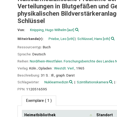
Verteilungen in Blutgefäßen und G
physikalischen Bildverstärkeranlag
Schlüssel
Von:
Knipping, Hugo Wilhelm
[aut]
Mitwirkende(r):
Priebe, Leo
[oth]
Schlüssel, Hans
[oth]
Ressourcentyp:
Buch
Sprache:
Deutsch
Reihen:
Nordrhein-Westfalen. Forschungsberichte des Landes 
Verlag:
Köln ;
Opladen :
Westdt. Verl.,
1965
Beschreibung:
31 S. : Ill., graph. Darst
Schlagwörter:
Nuklearmedizin
Szintillationskamera
PPN:
1120516595
Exemplare
( 1 )
Heimatbibliothek
Standort