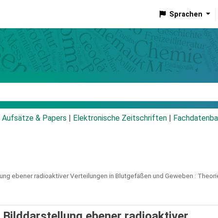
Sprachen
talog
Aufsätze & Papers
|
Elektronische Zeitschriften
|
Fachdatenba
ung ebener radioaktiver Verteilungen in Blutgefäßen und Geweben :
Theori
Bilddarstellung ebener radioaktiver