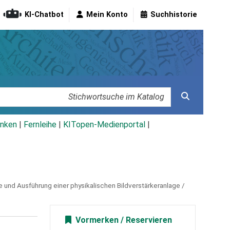
KI-Chatbot
Mein Konto
Suchhistorie
nken
|
Fernleihe
|
KITopen-Medienportal
|
e und Ausführung einer physikalischen Bildverstärkeranlage /
Vormerken