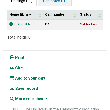
Holdings
( 1 )
Title notes ( 1 )
Home library
Call number
Status
Holdings
IESL-FGLA
Ba55
Not for loan
Total holds: 0
Print
Cite
Add to your cart
Save record
More searches
KIT – The University in the Helmholtz Association