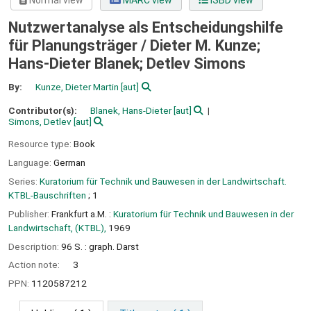
Normal view
MARC view
ISBD view
Nutzwertanalyse als Entscheidungshilfe
für Planungsträger /
Dieter M. Kunze;
Hans-Dieter Blanek; Detlev Simons
By:
Kunze, Dieter Martin
[aut]
Contributor(s):
Blanek, Hans-Dieter
[aut]
Simons, Detlev
[aut]
Resource type:
Book
Language:
German
Series:
Kuratorium für Technik und Bauwesen in der Landwirtschaft.
KTBL-Bauschriften
; 1
Publisher:
Frankfurt a.M. :
Kuratorium für Technik und Bauwesen in der
Landwirtschaft, (KTBL),
1969
Description:
96 S. : graph. Darst
Action note:
3
PPN:
1120587212