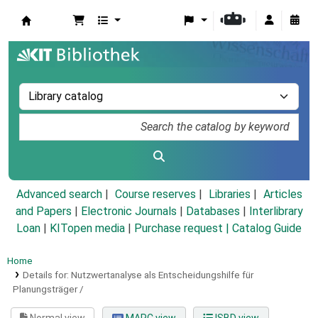
Koha online
Advanced search
Course reserves
Libraries
Articles
and Papers
|
Electronic Journals
|
Databases
|
Interlibrary
Loan
|
KITopen media
|
Purchase request |
Catalog Guide
Home
Details for:
Nutzwertanalyse als Entscheidungshilfe für
Planungsträger /