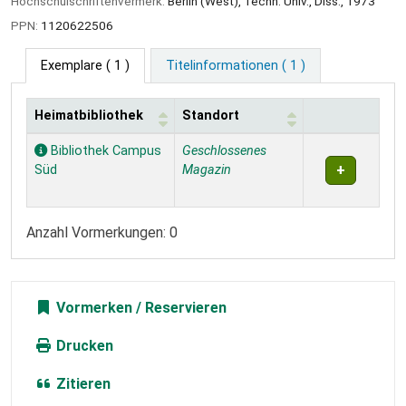
Hochschulschriftenvermerk:
Berlin (West), Techn. Univ., Diss., 1973
PPN:
1120622506
Exemplare
( 1 )
Titelinformationen ( 1 )
Heimatbibliothek
Standort
Exemplare
Bibliothek Campus
Geschlossenes
Süd
Magazin
Anzahl Vormerkungen: 0
Vormerken
Drucken
Zitieren