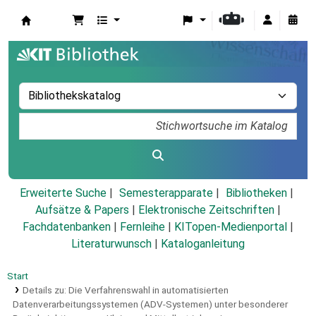
Koha
Erweiterte Suche
Semesterapparate
Bibliotheken
Aufsätze & Papers
|
Elektronische Zeitschriften
|
Fachdatenbanken
|
Fernleihe
|
KITopen-Medienportal
|
Literaturwunsch
|
Kataloganleitung
Start
Details zu:
Die Verfahrenswahl in automatisierten
Datenverarbeitungssystemen (ADV-Systemen) unter besonderer