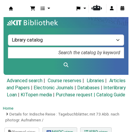
Koha online
Advanced search
Course reserves
Libraries
Articles
and Papers
|
Electronic Journals
|
Databases
|
Interlibrary
Loan
|
KITopen media
|
Purchase request |
Catalog Guide
Home
Details for:
Indische Reise :
Tagebuchblätter; mit 73 Abb. nach
photogr. Aufnahmen /