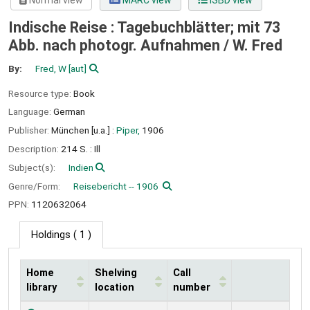
Normal view
MARC view
ISBD view
Indische Reise : Tagebuchblätter; mit 73
Abb. nach photogr. Aufnahmen /
W. Fred
By:
Fred, W
[aut]
Resource type:
Book
Language:
German
Publisher:
München [u.a.] :
Piper,
1906
Description:
214 S. : Ill
Subject(s):
Indien
Genre/Form:
Reisebericht -- 1906
PPN:
1120632064
Holdings
( 1 )
Home
Shelving
Call
library
location
number
Holdings