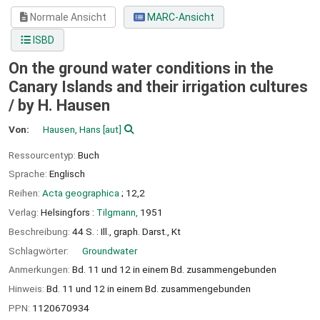
Normale Ansicht
MARC-Ansicht
ISBD
On the ground water conditions in the
Canary Islands and their irrigation cultures
/
by H. Hausen
Von:
Hausen, Hans
[aut]
Ressourcentyp:
Buch
Sprache:
Englisch
Reihen:
Acta geographica
; 12,2
Verlag:
Helsingfors :
Tilgmann,
1951
Beschreibung:
44 S. : Ill., graph. Darst., Kt
Schlagwörter:
Groundwater
Anmerkungen:
Bd. 11 und 12 in einem Bd. zusammengebunden
Hinweis:
Bd. 11 und 12 in einem Bd. zusammengebunden
PPN:
1120670934