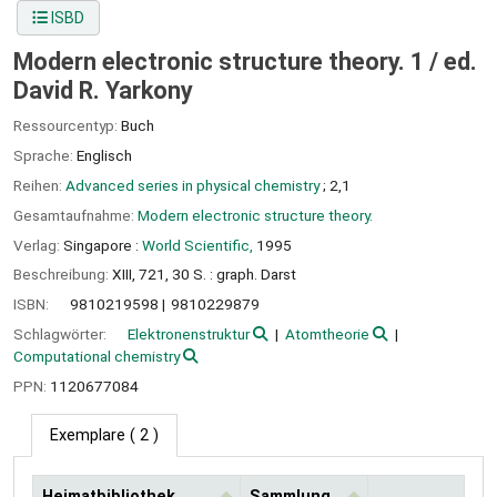
ISBD
Modern electronic structure theory. 1 /
ed.
David R. Yarkony
Ressourcentyp:
Buch
Sprache:
Englisch
Reihen:
Advanced series in physical chemistry
; 2,1
Gesamtaufnahme:
Modern electronic structure theory.
Verlag:
Singapore :
World Scientific,
1995
Beschreibung:
XIII, 721, 30 S. : graph. Darst
ISBN:
9810219598
9810229879
Schlagwörter:
Elektronenstruktur
Atomtheorie
Computational chemistry
PPN:
1120677084
Exemplare
( 2 )
Heimatbibliothek
Sammlung