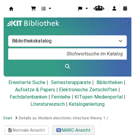
Koha
Erweiterte Suche
Semesterapparate
Bibliotheken
Aufsätze & Papers
|
Elektronische Zeitschriften
|
Fachdatenbanken
|
Fernleihe
|
KITopen-Medienportal
|
Literaturwunsch
|
Kataloganleitung
Start
Details zu:
Modern electronic structure theory.
1 /
Normale Ansicht
MARC-Ansicht