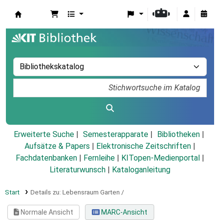
Koha
Erweiterte Suche
Semesterapparate
Bibliotheken
Aufsätze & Papers
|
Elektronische Zeitschriften
|
Fachdatenbanken
|
Fernleihe
|
KITopen-Medienportal
|
Literaturwunsch
|
Kataloganleitung
Start
Details zu:
Lebensraum Garten /
Normale Ansicht
MARC-Ansicht