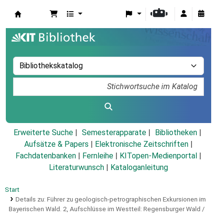
Koha
Erweiterte Suche
Semesterapparate
Bibliotheken
Aufsätze & Papers
|
Elektronische Zeitschriften
|
Fachdatenbanken
|
Fernleihe
|
KITopen-Medienportal
|
Literaturwunsch
|
Kataloganleitung
Start
Details zu:
Führer zu geologisch-petrographischen Exkursionen im
Bayerischen Wald.
2,
Aufschlüsse im Westteil: Regensburger Wald /