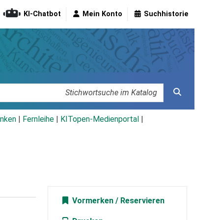
KI-Chatbot
Mein Konto
Suchhistorie
nken
|
Fernleihe
|
KITopen-Medienportal
|
Vormerken