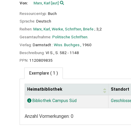
Von:
Marx, Karl
[aut]
Ressourcentyp:
Buch
Sprache:
Deutsch
Reihen:
Marx, Karl, Werke, Schriften, Briefe
; 3,2
Gesamtaufnahme:
Politische Schriften.
Verlag:
Darmstadt :
Wiss. Buchges.,
1960
Beschreibung:
VI S., S. 582 - 1148
PPN:
1120809835
Exemplare
( 1 )
Heimatbibliothek
Standort
Exemplare
Bibliothek Campus Süd
Geschloss
Anzahl Vormerkungen: 0