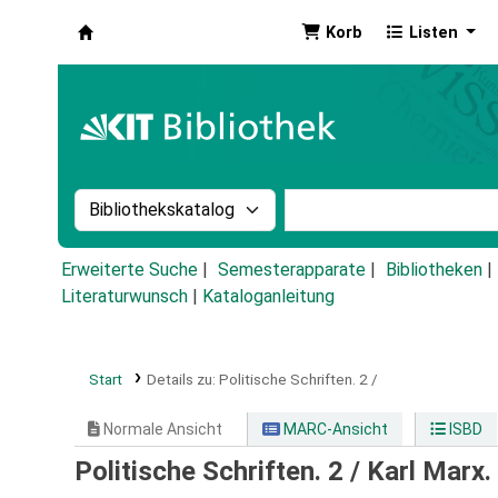
Korb
Listen
Koha
Suche im Katalog nach:
Stichwortsuche im Ka
Erweiterte Suche
Semesterapparate
Bibliotheken
Literaturwunsch
|
Kataloganleitung
Start
Details zu:
Politische Schriften.
2 /
Normale Ansicht
MARC-Ansicht
ISBD
Politische Schriften. 2 /
Karl Marx.