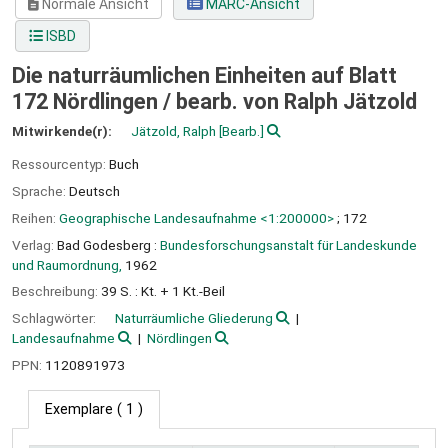
Normale Ansicht
MARC-Ansicht
ISBD
Die naturräumlichen Einheiten auf Blatt
172 Nördlingen /
bearb. von Ralph Jätzold
Mitwirkende(r):
Jätzold, Ralph
[Bearb.]
Ressourcentyp:
Buch
Sprache:
Deutsch
Reihen:
Geographische Landesaufnahme <1:200000>
; 172
Verlag:
Bad Godesberg :
Bundesforschungsanstalt für Landeskunde
und Raumordnung,
1962
Beschreibung:
39 S. : Kt. + 1 Kt.-Beil
Schlagwörter:
Naturräumliche Gliederung
Landesaufnahme
Nördlingen
PPN:
1120891973
Exemplare
( 1 )