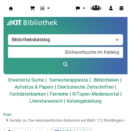
Koha
Erweiterte Suche
Semesterapparate
Bibliotheken
Aufsätze & Papers
|
Elektronische Zeitschriften
|
Fachdatenbanken
|
Fernleihe
|
KITopen-Medienportal
|
Literaturwunsch
|
Kataloganleitung
Start
Details zu:
Die naturräumlichen Einheiten auf Blatt 172 Nördlingen /