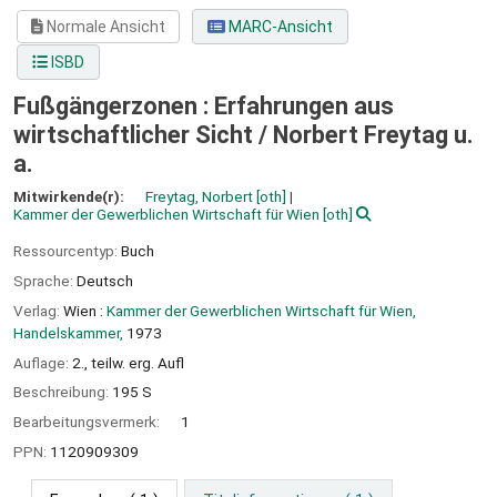
Normale Ansicht
MARC-Ansicht
ISBD
Fußgängerzonen : Erfahrungen aus
wirtschaftlicher Sicht /
Norbert Freytag u.
a.
Mitwirkende(r):
Freytag, Norbert
[oth]
Kammer der Gewerblichen Wirtschaft für Wien
[oth]
Ressourcentyp:
Buch
Sprache:
Deutsch
Verlag:
Wien :
Kammer der Gewerblichen Wirtschaft für Wien,
Handelskammer,
1973
Auflage:
2., teilw. erg. Aufl
Beschreibung:
195 S
Bearbeitungsvermerk:
1
PPN:
1120909309