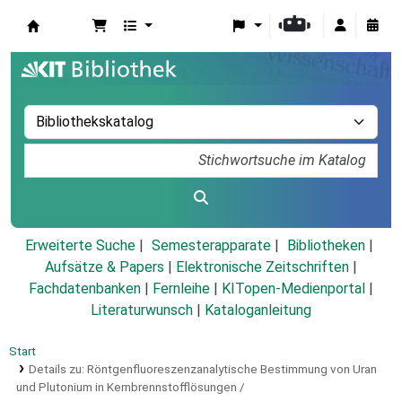
Koha
Erweiterte Suche
Semesterapparate
Bibliotheken
Aufsätze & Papers
|
Elektronische Zeitschriften
|
Fachdatenbanken
|
Fernleihe
|
KITopen-Medienportal
|
Literaturwunsch
|
Kataloganleitung
Start
Details zu:
Röntgenfluoreszenzanalytische Bestimmung von Uran
und Plutonium in Kernbrennstofflösungen /