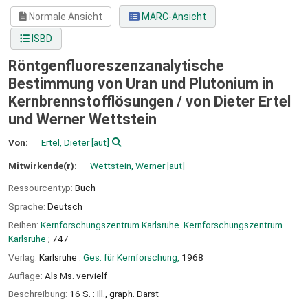
Normale Ansicht
MARC-Ansicht
ISBD
Röntgenfluoreszenzanalytische
Bestimmung von Uran und Plutonium in
Kernbrennstofflösungen /
von Dieter Ertel
und Werner Wettstein
Von:
Ertel, Dieter
[aut]
Mitwirkende(r):
Wettstein, Werner
[aut]
Ressourcentyp:
Buch
Sprache:
Deutsch
Reihen:
Kernforschungszentrum Karlsruhe. Kernforschungszentrum
Karlsruhe
; 747
Verlag:
Karlsruhe :
Ges. für Kernforschung,
1968
Auflage:
Als Ms. vervielf
Beschreibung:
16 S. : Ill., graph. Darst