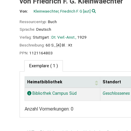
von Friedrich F. G. Kleinwaechter
Von:
Kleinwaechter, Friedrich F. G
[aut]
Ressourcentyp:
Buch
Sprache:
Deutsch
Verlag:
Stuttgart :
Dt. Verl.-Anst.,
1929
Beschreibung:
60 S., [4] Bl. : Kt
PPN:
1121164803
Exemplare
( 1 )
Heimatbibliothek
Standort
Exemplare
Bibliothek Campus Süd
Geschlossenes
Anzahl Vormerkungen: 0