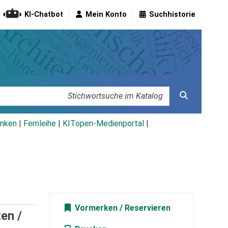
KI-Chatbot
Mein Konto
Suchhistorie
nken
|
Fernleihe
|
KITopen-Medienportal
|
Vormerken
en /