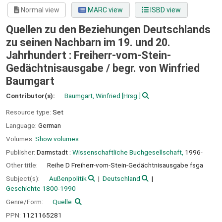
Normal view
MARC view
ISBD view
Quellen zu den Beziehungen Deutschlands
zu seinen Nachbarn im 19. und 20.
Jahrhundert : Freiherr-vom-Stein-
Gedächtnisausgabe /
begr. von Winfried
Baumgart
Contributor(s):
Baumgart, Winfried
[Hrsg.]
Resource type:
Set
Language:
German
Volumes:
Show volumes
Publisher:
Darmstadt :
Wissenschaftliche Buchgesellschaft,
1996-
Other title:
Reihe D Freiherr-vom-Stein-Gedächtnisausgabe fsga
Subject(s):
Außenpolitik
Deutschland
Geschichte 1800-1990
Genre/Form:
Quelle
PPN:
1121165281