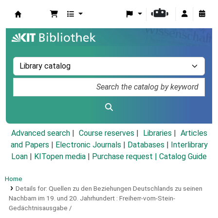
Koha online
Advanced search
Course reserves
Libraries
Articles
and Papers
|
Electronic Journals
|
Databases
|
Interlibrary
Loan
|
KITopen media
|
Purchase request |
Catalog Guide
Home
Details for:
Quellen zu den Beziehungen Deutschlands zu seinen
Nachbarn im 19. und 20. Jahrhundert :
Freiherr-vom-Stein-
Gedächtnisausgabe /