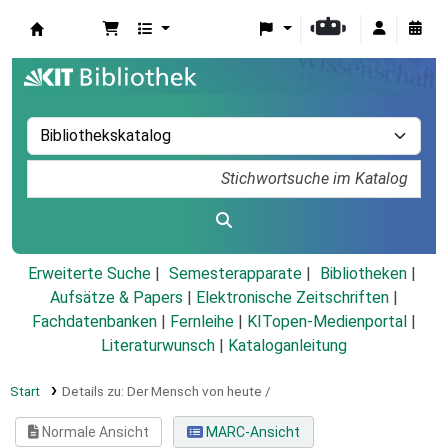
Koha
Erweiterte Suche
Semesterapparate
Bibliotheken
Aufsätze & Papers
|
Elektronische Zeitschriften
|
Fachdatenbanken
|
Fernleihe
|
KITopen-Medienportal
|
Literaturwunsch
|
Kataloganleitung
Start
Details zu:
Der Mensch von heute /
Normale Ansicht
MARC-Ansicht