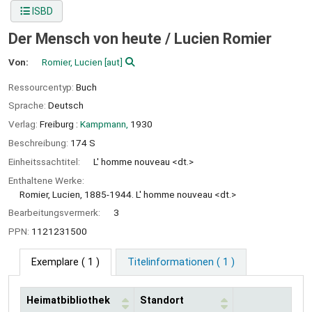
ISBD
Der Mensch von heute /
Lucien Romier
Von:
Romier, Lucien
[aut]
Ressourcentyp:
Buch
Sprache:
Deutsch
Verlag:
Freiburg :
Kampmann,
1930
Beschreibung:
174 S
Einheitssachtitel:
L' homme nouveau <dt.>
Enthaltene Werke:
Romier, Lucien, 1885-1944. L' homme nouveau <dt.>
Bearbeitungsvermerk:
3
PPN:
1121231500
Exemplare
( 1 )
Titelinformationen ( 1 )
Heimatbibliothek
Standort