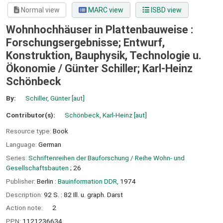
Normal view
MARC view
ISBD view
Wohnhochhäuser in Plattenbauweise :
Forschungsergebnisse; Entwurf,
Konstruktion, Bauphysik, Technologie u.
Ökonomie /
Günter Schiller; Karl-Heinz
Schönbeck
By:
Schiller, Günter
[aut]
Contributor(s):
Schönbeck, Karl-Heinz
[aut]
Resource type:
Book
Language:
German
Series:
Schriftenreihen der Bauforschung / Reihe Wohn- und
Gesellschaftsbauten
; 26
Publisher:
Berlin :
Bauinformation DDR,
1974
Description:
92 S. : 82 Ill. u. graph. Darst
Action note:
2
PPN:
1121236634