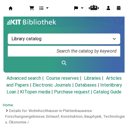
Koha online
Advanced search
Course reserves
Libraries
Articles
and Papers
|
Electronic Journals
|
Databases
|
Interlibrary
Loan
|
KITopen media
|
Purchase request |
Catalog Guide
Home
Details for:
Wohnhochhäuser in Plattenbauweise :
Forschungsergebnisse; Entwurf, Konstruktion, Bauphysik, Technologie
u. Ökonomie /