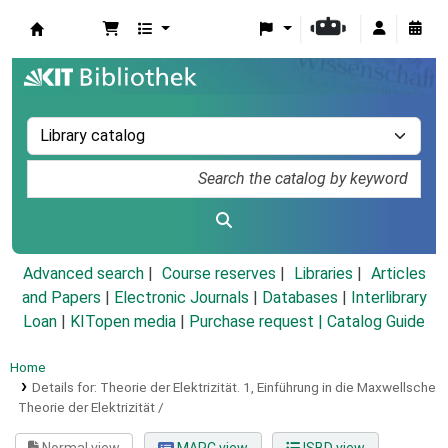
Koha online
Advanced search
Course reserves
Libraries
Articles
and Papers
|
Electronic Journals
|
Databases
|
Interlibrary
Loan
|
KITopen media
|
Purchase request |
Catalog Guide
Home
Details for:
Theorie der Elektrizität.
1,
Einführung in die Maxwellsche
Theorie der Elektrizität /