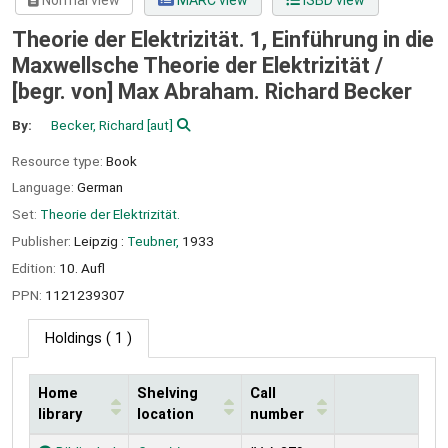
Normal view
MARC view
ISBD view
Theorie der Elektrizität. 1, Einführung in die
Maxwellsche Theorie der Elektrizität /
[begr. von] Max Abraham. Richard Becker
By:
Becker, Richard
[aut]
Resource type:
Book
Language:
German
Set:
Theorie der Elektrizität.
Publisher:
Leipzig :
Teubner,
1933
Edition:
10. Aufl
PPN:
1121239307
Holdings
( 1 )
Home
Shelving
Call
library
location
number
Holdings