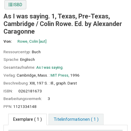
ISBD
As I was saying. 1, Texas, Pre-Texas,
Cambridge /
Colin Rowe. Ed. by Alexander
Caragonne
Von:
Rowe, Colin
[aut]
Ressourcentyp:
Buch
Sprache:
Englisch
Gesamtaufnahme:
As I was saying.
Verlag:
Cambridge, Mass. :
MIT Press,
1996
Beschreibung:
XIII, 197 S. : Ill., graph. Darst
ISBN:
0262181673
Bearbeitungsvermerk:
3
PPN:
1121334148
Exemplare
( 1 )
Titelinformationen ( 1 )