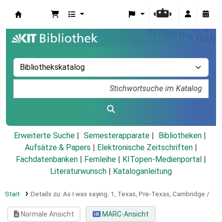
Koha
Erweiterte Suche
Semesterapparate
Bibliotheken
Aufsätze & Papers
|
Elektronische Zeitschriften
|
Fachdatenbanken
|
Fernleihe
|
KITopen-Medienportal
|
Literaturwunsch
|
Kataloganleitung
Start
Details zu:
As I was saying.
1,
Texas, Pre-Texas, Cambridge /
Normale Ansicht
MARC-Ansicht