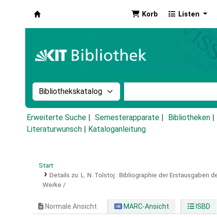
Korb
Listen
Koha
Suche im Katalog nach:
Stichwortsuche im Ka
Erweiterte Suche
Semesterapparate
Bibliotheken
Literaturwunsch
|
Kataloganleitung
Start
Details zu:
L. N. Tolstoj :
Bibliographie der Erstausgaben d
Werke /
Normale Ansicht
MARC-Ansicht
ISBD