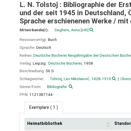
L. N. Tolstoj : Bibliographie der 
und der seit 1945 in Deutschland, 
Sprache erschienenen Werke /
mit 
Mitwirkende(r):
Seghers, Anna
[oth]
Ressourcentyp:
Buch
Sprache:
Deutsch
Reihen:
Deutsche Bücherei Neujahrsgabe der Deutschen Büche
Verlag:
Leipzig :
Deutsche Bücherei,
1958
Beschreibung:
56 S
Schlagwörter:
Tolstoj, Lev Nikolaevič, 1828-1910
Übers
Genre/Form:
Bibliografie
PPN:
1121387144
Exemplare
( 1 )
Heimatbibliothek
Standor