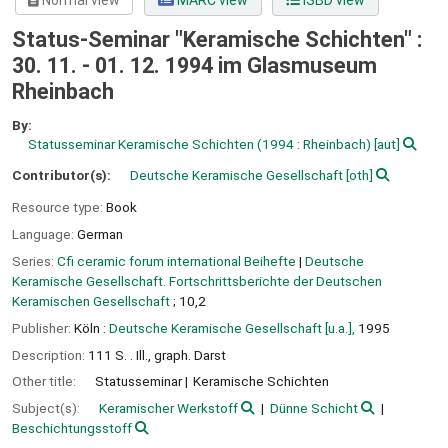
Normal view
MARC view
ISBD view
Status-Seminar "Keramische Schichten" :
30. 11. - 01. 12. 1994 im Glasmuseum
Rheinbach
By:
Statusseminar Keramische Schichten
(1994 : Rheinbach)
[aut]
Contributor(s):
Deutsche Keramische Gesellschaft
[oth]
Resource type:
Book
Language:
German
Series:
Cfi ceramic forum international Beihefte
|
Deutsche
Keramische Gesellschaft. Fortschrittsberichte der Deutschen
Keramischen Gesellschaft
; 10,2
Publisher:
Köln :
Deutsche Keramische Gesellschaft [u.a.],
1995
Description:
111 S. . Ill., graph. Darst
Other title:
Statusseminar
Keramische Schichten
Subject(s):
Keramischer Werkstoff
Dünne Schicht
Beschichtungsstoff