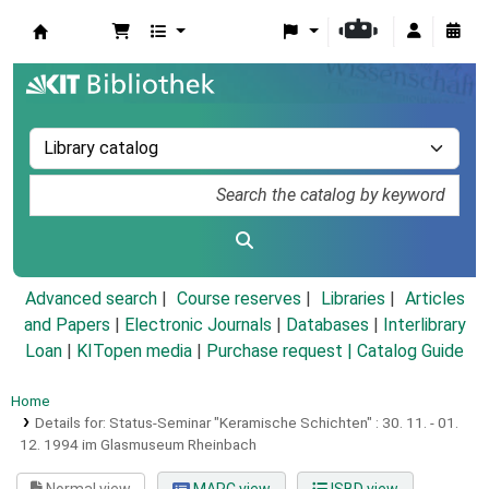
Koha online
Advanced search
Course reserves
Libraries
Articles
and Papers
|
Electronic Journals
|
Databases
|
Interlibrary
Loan
|
KITopen media
|
Purchase request |
Catalog Guide
Home
Details for:
Status-Seminar "Keramische Schichten" :
30. 11. - 01.
12. 1994 im Glasmuseum Rheinbach