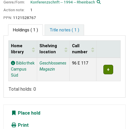
Genre/Form:
Konferenzschrift -- 1994 -- Rheinbach
Action note:
1
PPN:
1121528767
Holdings
( 1 )
Title notes ( 1 )
Home
Shelving
Call
library
location
number
Holdings
Bibliothek
Geschlossenes
96 E 117
Campus
Magazin
Süd
Total holds: 0
Place hold
Print