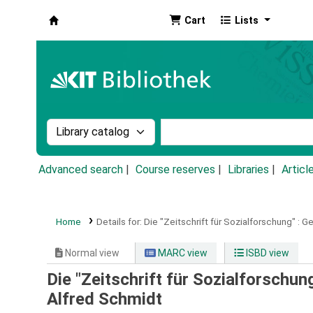
Cart
Lists
Koha online
Search the catalog by:
Search the catalog by k
Advanced search
Course reserves
Libraries
Articl
Home
Details for:
Die "Zeitschrift für Sozialforschung" :
Ge
Normal view
MARC view
ISBD view
Die "Zeitschrift für Sozialforschu
Alfred Schmidt