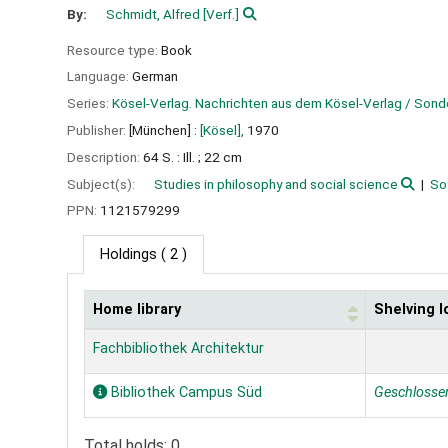
By:
Schmidt, Alfred
[Verf.]
Resource type:
Book
Language:
German
Series:
Kösel-Verlag. Nachrichten aus dem Kösel-Verlag / Sond
Publisher:
[München] :
[Kösel],
1970
Description:
64 S. : Ill. ; 22 cm
Subject(s):
Studies in philosophy and social science
So
PPN:
1121579299
Holdings
( 2 )
Home library
Shelving l
Holdings
Fachbibliothek Architektur
Bibliothek Campus Süd
Geschlosse
Total holds: 0