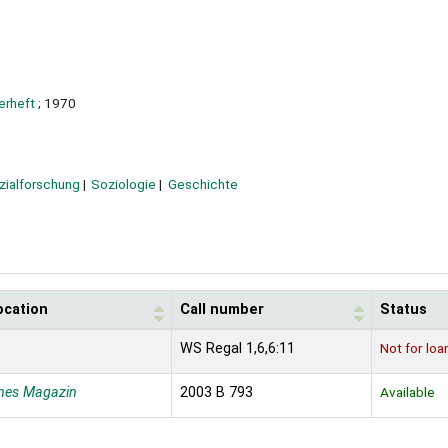
erheft
; 1970
zialforschung
Soziologie
Geschichte
ocation
Call number
Status
WS Regal 1,6,6:11
Not for loa
nes Magazin
2003 B 793
Available