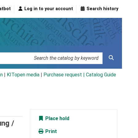
atbot
Log in to your account
Search history
an
|
KITopen media
|
Purchase request |
Catalog Guide
Place hold
ung /
Print