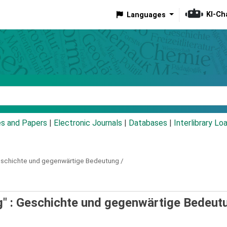
KI-Ch
Languages
eyword
es and Papers
|
Electronic Journals
|
Databases
|
Interlibrary Lo
schichte und gegenwärtige Bedeutung /
ng" : Geschichte und gegenwärtige Bedeut