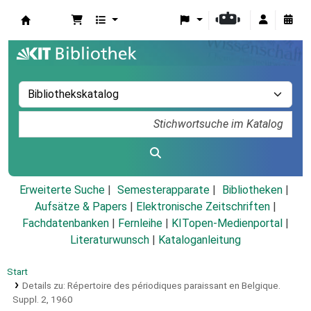
Koha
Erweiterte Suche
Semesterapparate
Bibliotheken
Aufsätze & Papers
|
Elektronische Zeitschriften
|
Fachdatenbanken
|
Fernleihe
|
KITopen-Medienportal
|
Literaturwunsch
|
Kataloganleitung
Start
Details zu:
Répertoire des périodiques paraissant en Belgique.
Suppl. 2,
1960