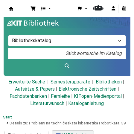
Koha
Erweiterte Suche
Semesterapparate
Bibliotheken
Aufsätze & Papers
|
Elektronische Zeitschriften
|
Fachdatenbanken
|
Fernleihe
|
KITopen-Medienportal
|
Literaturwunsch
|
Kataloganleitung
Start
Details zu:
Problemi na techničeskata kibernetika i robotikata.
39