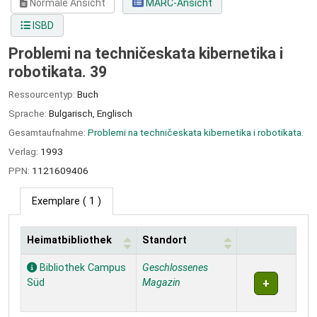
Normale Ansicht
MARC-Ansicht
ISBD
Problemi na techničeskata kibernetika i
robotikata. 39
Ressourcentyp:
Buch
Sprache:
Bulgarisch
,
Englisch
Gesamtaufnahme:
Problemi na techničeskata kibernetika i robotikata.
Verlag:
1993
PPN:
1121609406
Exemplare
( 1 )
Heimatbibliothek
Standort
Exemplare
Bibliothek Campus
Geschlossenes
Süd
Magazin